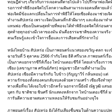
ทฤษฎีต่างๆ เกี่ยวกับการเจอคนที่ตายไปแล้ว ไปปรึกษาพ่อเจิดที
รอการทำพิธีถอดจิตไปโลกความฝันสามารถเจอคนที่ตายแล้วไ
พ่อเจิดมีข้อแลกเปลี่ยนในการทำพิธีให้โดยเซียงต้องมาช่วยเจิ
ทำงานสัปเหร่อ เพราะเจิดเป็นคนที่กลัวผีมากๆ และต้องมาทำ
แทนพ่อ เซียงเป็นคนสุดท้ายที่พอจะได้ทำพิธีถอดจิตให้ก่อนตา
สุดท้ายทุกอย่างมีเวลาของมัน มันคือธรรมชาติของความจริง 
คนเรียนรู้และเข้าใจการยื้อและการเสียคนที่รักจากไป
หนังไทยบ้าน สัปเหร่อ เป็นภาพยนตร์แนวสยองขวัญ-ตลก จะเข
ฉายวันที่ 5 ตุลาคม 2566 กำกับโดย ธิติ ศรีนวล ภาพยนตร์เรื่อง
เป็นภาคแยกจากซีรีส์เรื่อง ไทบ้านเดอะซีรีส์ โดยเล่าเรื่องราว
เซียง (เลขานุภาพ ศรัณย์ภัทร) หนุ่มชาวอีสานที่ทำงานเป็น
สัปเหร่อ เซียงมีความรักกับ ใบข้าว (กัญญาวีร์ กลิ่นหอม) แต่
ความรักของทั้งสองคนกลับจบลงด้วยความเศร้า เซียงจึงทำทุกว
ทางเพื่อที่จะได้เจอใบข้าวอีกครั้ง นอกจากนี้ยังมี ณัฐวุฒิ แสน
บุตร กับ ชาติชาย ชินศรี นักแสดงหลักจาก ไทบ้านเดอะซีรีส์ ม
การันตีความฮาผสมความหลอนให้รับชมกันอย่างจุใจ
ภาพยนตร์เรื่อง สัปเหร่อ ยังได้รับเสียงชื่นชมในด้านความแปล